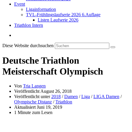
Event
Ligainformation
TVL-Frühlingslaufserie 2026 6.Auflage
Listen Laufserie 2026
Triathlon Intern
Diese Website durchsuchen
Deutsche Triathlon
Meisterschaft Olympisch
Von
Tria Langen
Veröffentlicht
August 26, 2018
Veröffentlicht unter
2018
/
Damen
/
Liga
/
LIGA Damen
/
Olympische Distanz
/
Triathlon
Aktualisiert
Juni 19, 2019
1 Minute zum Lesen