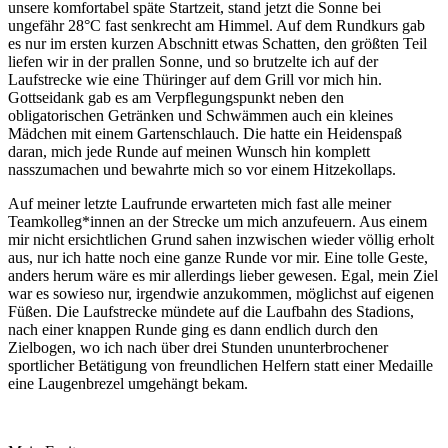
unsere komfortabel späte Startzeit, stand jetzt die Sonne bei
ungefähr 28°C fast senkrecht am Himmel. Auf dem Rundkurs gab
es nur im ersten kurzen Abschnitt etwas Schatten, den größten Teil
liefen wir in der prallen Sonne, und so brutzelte ich auf der
Laufstrecke wie eine Thüringer auf dem Grill vor mich hin.
Gottseidank gab es am Verpflegungspunkt neben den
obligatorischen Getränken und Schwämmen auch ein kleines
Mädchen mit einem Gartenschlauch. Die hatte ein Heidenspaß
daran, mich jede Runde auf meinen Wunsch hin komplett
nasszumachen und bewahrte mich so vor einem Hitzekollaps.
Auf meiner letzte Laufrunde erwarteten mich fast alle meiner
Teamkolleg*innen an der Strecke um mich anzufeuern. Aus einem
mir nicht ersichtlichen Grund sahen inzwischen wieder völlig erholt
aus, nur ich hatte noch eine ganze Runde vor mir. Eine tolle Geste,
anders herum wäre es mir allerdings lieber gewesen. Egal, mein Ziel
war es sowieso nur, irgendwie anzukommen, möglichst auf eigenen
Füßen. Die Laufstrecke mündete auf die Laufbahn des Stadions,
nach einer knappen Runde ging es dann endlich durch den
Zielbogen, wo ich nach über drei Stunden ununterbrochener
sportlicher Betätigung von freundlichen Helfern statt einer Medaille
eine Laugenbrezel umgehängt bekam.