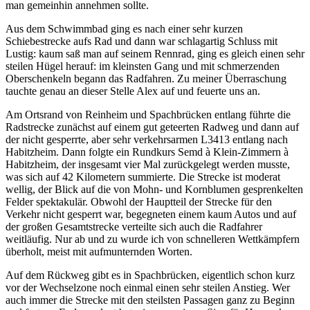
man gemeinhin annehmen sollte.
Aus dem Schwimmbad ging es nach einer sehr kurzen
Schiebestrecke aufs Rad und dann war schlagartig Schluss mit
Lustig: kaum saß man auf seinem Rennrad, ging es gleich einen sehr
steilen Hügel herauf: im kleinsten Gang und mit schmerzenden
Oberschenkeln begann das Radfahren. Zu meiner Überraschung
tauchte genau an dieser Stelle Alex auf und feuerte uns an.
Am Ortsrand von Reinheim und Spachbrücken entlang führte die
Radstrecke zunächst auf einem gut geteerten Radweg und dann auf
der nicht gesperrte, aber sehr verkehrsarmen L3413 entlang nach
Habitzheim. Dann folgte ein Rundkurs Semd à Klein-Zimmern à
Habitzheim, der insgesamt vier Mal zurückgelegt werden musste,
was sich auf 42 Kilometern summierte. Die Strecke ist moderat
wellig, der Blick auf die von Mohn- und Kornblumen gesprenkelten
Felder spektakulär. Obwohl der Hauptteil der Strecke für den
Verkehr nicht gesperrt war, begegneten einem kaum Autos und auf
der großen Gesamtstrecke verteilte sich auch die Radfahrer
weitläufig. Nur ab und zu wurde ich von schnelleren Wettkämpfern
überholt, meist mit aufmunternden Worten.
Auf dem Rückweg gibt es in Spachbrücken, eigentlich schon kurz
vor der Wechselzone noch einmal einen sehr steilen Anstieg. Wer
auch immer die Strecke mit den steilsten Passagen ganz zu Beginn