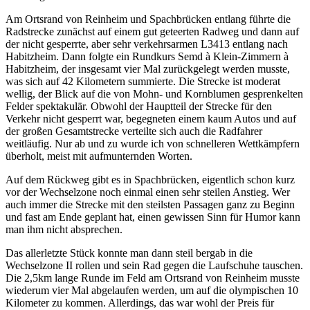
Am Ortsrand von Reinheim und Spachbrücken entlang führte die
Radstrecke zunächst auf einem gut geteerten Radweg und dann auf
der nicht gesperrte, aber sehr verkehrsarmen L3413 entlang nach
Habitzheim. Dann folgte ein Rundkurs Semd à Klein-Zimmern à
Habitzheim, der insgesamt vier Mal zurückgelegt werden musste,
was sich auf 42 Kilometern summierte. Die Strecke ist moderat
wellig, der Blick auf die von Mohn- und Kornblumen gesprenkelten
Felder spektakulär. Obwohl der Hauptteil der Strecke für den
Verkehr nicht gesperrt war, begegneten einem kaum Autos und auf
der großen Gesamtstrecke verteilte sich auch die Radfahrer
weitläufig. Nur ab und zu wurde ich von schnelleren Wettkämpfern
überholt, meist mit aufmunternden Worten.
Auf dem Rückweg gibt es in Spachbrücken, eigentlich schon kurz
vor der Wechselzone noch einmal einen sehr steilen Anstieg. Wer
auch immer die Strecke mit den steilsten Passagen ganz zu Beginn
und fast am Ende geplant hat, einen gewissen Sinn für Humor kann
man ihm nicht absprechen.
Das allerletzte Stück konnte man dann steil bergab in die
Wechselzone II rollen und sein Rad gegen die Laufschuhe tauschen.
Die 2,5km lange Runde im Feld am Ortsrand von Reinheim musste
wiederum vier Mal abgelaufen werden, um auf die olympischen 10
Kilometer zu kommen. Allerdings, das war wohl der Preis für