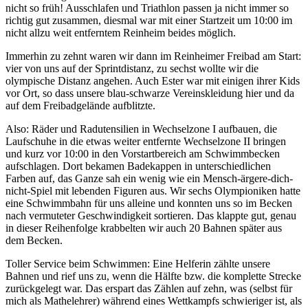
nicht so früh! Ausschlafen und Triathlon passen ja nicht immer so
richtig gut zusammen, diesmal war mit einer Startzeit um 10:00 im
nicht allzu weit entferntem Reinheim beides möglich.
Immerhin zu zehnt waren wir dann im Reinheimer Freibad am Start:
vier von uns auf der Sprintdistanz, zu sechst wollte wir die
olympische Distanz angehen. Auch Ester war mit einigen ihrer Kids
vor Ort, so dass unsere blau-schwarze Vereinskleidung hier und da
auf dem Freibadgelände aufblitzte.
Also: Räder und Radutensilien in Wechselzone I aufbauen, die
Laufschuhe in die etwas weiter entfernte Wechselzone II bringen
und kurz vor 10:00 in den Vorstartbereich am Schwimmbecken
aufschlagen. Dort bekamen Badekappen in unterschiedlichen
Farben auf, das Ganze sah ein wenig wie ein Mensch-ärgere-dich-
nicht-Spiel mit lebenden Figuren aus. Wir sechs Olympioniken hatte
eine Schwimmbahn für uns alleine und konnten uns so im Becken
nach vermuteter Geschwindigkeit sortieren. Das klappte gut, genau
in dieser Reihenfolge krabbelten wir auch 20 Bahnen später aus
dem Becken.
Toller Service beim Schwimmen: Eine Helferin zählte unsere
Bahnen und rief uns zu, wenn die Hälfte bzw. die komplette Strecke
zurückgelegt war. Das erspart das Zählen auf zehn, was (selbst für
mich als Mathelehrer) während eines Wettkampfs schwieriger ist, als