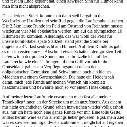
und fast am Ende geplant hat, einen gewissen Sinn für Humor kann
man ihm nicht absprechen.
Das allerletzte Stück konnte man dann steil bergab in die
Wechselzone II rollen und sein Rad gegen die Laufschuhe tauschen.
Die 2,5km lange Runde im Feld am Ortsrand von Reinheim musste
wiederum vier Mal abgelaufen werden, um auf die olympischen 10
Kilometer zu kommen. Allerdings, das war wohl der Preis für
unsere komfortabel späte Startzeit, stand jetzt die Sonne bei
ungefähr 28°C fast senkrecht am Himmel. Auf dem Rundkurs gab
es nur im ersten kurzen Abschnitt etwas Schatten, den größten Teil
liefen wir in der prallen Sonne, und so brutzelte ich auf der
Laufstrecke wie eine Thüringer auf dem Grill vor mich hin.
Gottseidank gab es am Verpflegungspunkt neben den
obligatorischen Getränken und Schwämmen auch ein kleines
Mädchen mit einem Gartenschlauch. Die hatte ein Heidenspaß
daran, mich jede Runde auf meinen Wunsch hin komplett
nasszumachen und bewahrte mich so vor einem Hitzekollaps.
Auf meiner letzte Laufrunde erwarteten mich fast alle meiner
Teamkolleg*innen an der Strecke um mich anzufeuern. Aus einem
mir nicht ersichtlichen Grund sahen inzwischen wieder völlig erholt
aus, nur ich hatte noch eine ganze Runde vor mir. Eine tolle Geste,
anders herum wäre es mir allerdings lieber gewesen. Egal, mein Ziel
war es sowieso nur, irgendwie anzukommen, möglichst auf eigenen