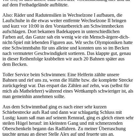
auf dem Freibadgelände aufblitzte.
Also: Räder und Radutensilien in Wechselzone I aufbauen, die
Laufschuhe in die etwas weiter entfernte Wechselzone II bringen
und kurz vor 10:00 in den Vorstartbereich am Schwimmbecken
aufschlagen. Dort bekamen Badekappen in unterschiedlichen
Farben auf, das Ganze sah ein wenig wie ein Mensch-ärgere-dich-
nicht-Spiel mit lebenden Figuren aus. Wir sechs Olympioniken hatte
eine Schwimmbahn für uns alleine und konnten uns so im Becken
nach vermuteter Geschwindigkeit sortieren. Das klappte gut, genau
in dieser Reihenfolge krabbelten wir auch 20 Bahnen später aus
dem Becken.
Toller Service beim Schwimmen: Eine Helferin zählte unsere
Bahnen und rief uns zu, wenn die Hälfte bzw. die komplette Strecke
zurückgelegt war. Das erspart das Zählen auf zehn, was (selbst für
mich als Mathelehrer) während eines Wettkampfs schwieriger ist, als
man gemeinhin annehmen sollte.
Aus dem Schwimmbad ging es nach einer sehr kurzen
Schiebestrecke aufs Rad und dann war schlagartig Schluss mit
Lustig: kaum saß man auf seinem Rennrad, ging es gleich einen sehr
steilen Hügel herauf: im kleinsten Gang und mit schmerzenden
Oberschenkeln begann das Radfahren. Zu meiner Überraschung
tauchte genau an dieser Stelle Alex auf und feuerte uns an.