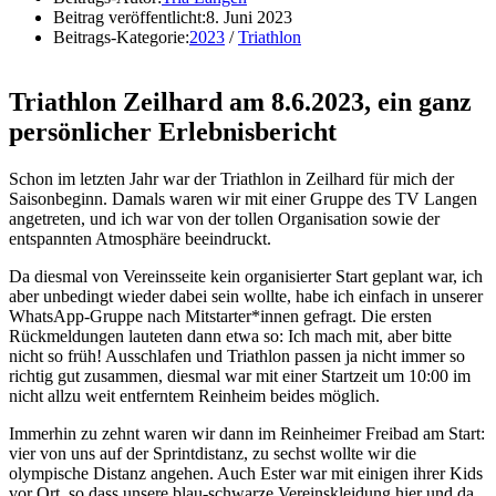
Beitrag veröffentlicht:
8. Juni 2023
Beitrags-Kategorie:
2023
/
Triathlon
Triathlon Zeilhard am 8.6.2023, ein ganz
persönlicher Erlebnisbericht
Schon im letzten Jahr war der Triathlon in Zeilhard für mich der
Saisonbeginn. Damals waren wir mit einer Gruppe des TV Langen
angetreten, und ich war von der tollen Organisation sowie der
entspannten Atmosphäre beeindruckt.
Da diesmal von Vereinsseite kein organisierter Start geplant war, ich
aber unbedingt wieder dabei sein wollte, habe ich einfach in unserer
WhatsApp-Gruppe nach Mitstarter*innen gefragt. Die ersten
Rückmeldungen lauteten dann etwa so: Ich mach mit, aber bitte
nicht so früh! Ausschlafen und Triathlon passen ja nicht immer so
richtig gut zusammen, diesmal war mit einer Startzeit um 10:00 im
nicht allzu weit entferntem Reinheim beides möglich.
Immerhin zu zehnt waren wir dann im Reinheimer Freibad am Start:
vier von uns auf der Sprintdistanz, zu sechst wollte wir die
olympische Distanz angehen. Auch Ester war mit einigen ihrer Kids
vor Ort, so dass unsere blau-schwarze Vereinskleidung hier und da