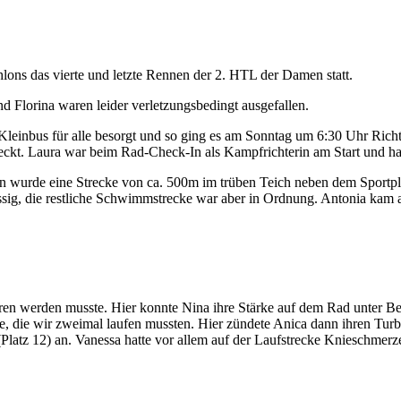
ons das vierte und letzte Rennen der 2. HTL der Damen statt.
 Florina waren leider verletzungsbedingt ausgefallen.
 Kleinbus für alle besorgt und so ging es am Sonntag um 6:30 Uhr Ric
eckt. Laura war beim Rad-Check-In als Kampfrichterin am Start und ha
 wurde eine Strecke von ca. 500m im trüben Teich neben dem Sportplat
essig, die restliche Schwimmstrecke war aber in Ordnung. Antonia kam
en werden musste. Hier konnte Nina ihre Stärke auf dem Rad unter Bew
e, die wir zweimal laufen mussten. Hier zündete Anica dann ihren Turbo
(Platz 12) an. Vanessa hatte vor allem auf der Laufstrecke Knieschmer