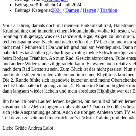
Beitrag veröffentlicht:
14. Juli 2024
Beitrags-Kategorie:
2024
/
Damen
/
Herren
/
Triathlon
Vor 13 Jahren, damals noch mit meinem Einkaufsfahrrad, Hausfraue
Kraultraining und immerhin einem Mountainbike wollte ich testen, wa
Sonntag früh gefragt, was das Ganze soll. Egal, Augen zu und durch.
recht entspannt war. Nach und nach treffen die TVL er ein und man s
nicht mal 7 Minuten!!!! Da war ich grad mal am Wendepunkt. Dann mac
habe ich es tatsächlich geschafft ganz ruhig meine Schwimmzüge zu 
beim Rodgau Triathlon. Ab zum Rad, Gesicht abtrocknen, Füße entsta
und andere Widerstände zügig radeln kann. Es waren auch relativ viel
nach dem Rad Letzte zu sein. Zum Glück ist das nicht passiert. Nun s
und in den stillen Schritten zählen und in meinen Rhythmus kommen
Die 2. Runde fühlte sich irgendwie kürzer an und meine Oberschenkel 
rechts/ links hatte ich genug zu tun, 5. Runde im Stadion begleitet m
dann langsam wieder lächeln und mein absolutes Highlight war der E
Ihn habe ich beim Laufen lernen begleitet, bin beim Rad fahren ler
zusammen ins Ziel zu joggen – unbezahlbar!!! Dann die Glückwünsc
sich jede Anspannung gelohnt. Auch die übrigen Athleten vom TV war
Teil davon zu sein und freue mich auf‘s nächste Training und den näch
Liebe Grüße Andrea Laloi