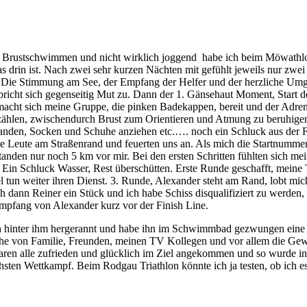
n Brustschwimmen und nicht wirklich joggend habe ich beim Möwathlo
s drin ist. Nach zwei sehr kurzen Nächten mit gefühlt jeweils nur zwe
 Die Stimmung am See, der Empfang der Helfer und der herzliche Umgan
pricht sich gegenseitig Mut zu. Dann der 1. Gänsehaut Moment, Start d
ht sich meine Gruppe, die pinken Badekappen, bereit und der Adrenalins
zählen, zwischendurch Brust zum Orientieren und Atmung zu beruhigen.
nden, Socken und Schuhe anziehen etc.…. noch ein Schluck aus der Fl
e Leute am Straßenrand und feuerten uns an. Als mich die Startnummern 
tanden nur noch 5 km vor mir. Bei den ersten Schritten fühlten sich m
. Ein Schluck Wasser, Rest überschütten. Erste Runde geschafft, mei
tun weiter ihren Dienst. 3. Runde, Alexander steht am Rand, lobt mich
ich dann Reiner ein Stück und ich habe Schiss disqualifiziert zu werde
mpfang von Alexander kurz vor der Finish Line.
nen hinter ihm hergerannt und habe ihn im Schwimmbad gezwungen eine 
he von Familie, Freunden, meinen TV Kollegen und vor allem die Gew
en alle zufrieden und glücklich im Ziel angekommen und so wurde in 
sten Wettkampf. Beim Rodgau Triathlon könnte ich ja testen, ob ich es 