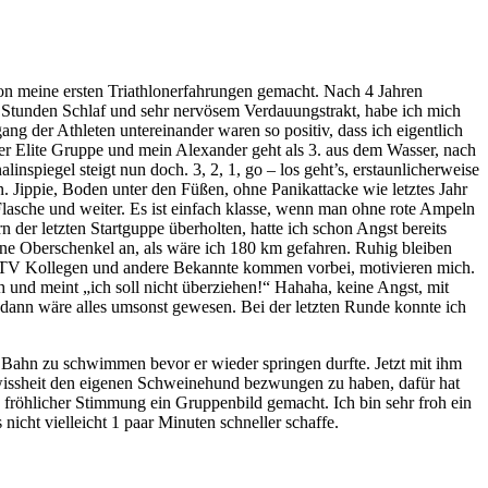
n meine ersten Triathlonerfahrungen gemacht. Nach 4 Jahren
i Stunden Schlaf und sehr nervösem Verdauungstrakt, habe ich mich
g der Athleten untereinander waren so positiv, dass ich eigentlich
er Elite Gruppe und mein Alexander geht als 3. aus dem Wasser, nach
piegel steigt nun doch. 3, 2, 1, go – los geht’s, erstaunlicherweise
 Jippie, Boden unter den Füßen, ohne Panikattacke wie letztes Jahr
asche und weiter. Es ist einfach klasse, wenn man ohne rote Ampeln
der letzten Startguppe überholten, hatte ich schon Angst bereits
eine Oberschenkel an, als wäre ich 180 km gefahren. Ruhig bleiben
ne TV Kollegen und andere Bekannte kommen vorbei, motivieren mich.
 und meint „ich soll nicht überziehen!“ Hahaha, keine Angst, mit
n, dann wäre alles umsonst gewesen. Bei der letzten Runde konnte ich
Bahn zu schwimmen bevor er wieder springen durfte. Jetzt mit ihm
issheit den eigenen Schweinehund bezwungen zu haben, dafür hat
fröhlicher Stimmung ein Gruppenbild gemacht. Ich bin sehr froh ein
nicht vielleicht 1 paar Minuten schneller schaffe.