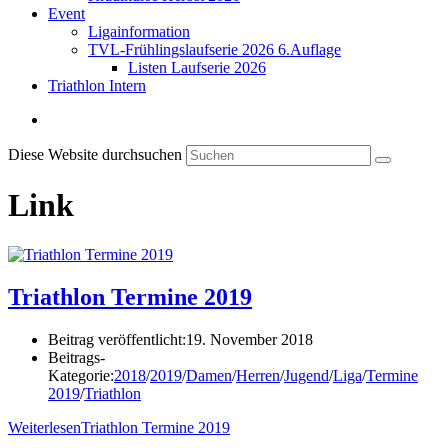
Event
Ligainformation
TVL-Frühlingslaufserie 2026 6.Auflage
Listen Laufserie 2026
Triathlon Intern
Diese Website durchsuchen
Link
Triathlon Termine 2019
Beitrag veröffentlicht:
19. November 2018
Beitrags-
Kategorie:
2018
/
2019
/
Damen
/
Herren
/
Jugend
/
Liga
/
Termine
2019
/
Triathlon
Weiterlesen
Triathlon Termine 2019